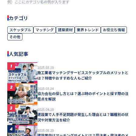
例）ここにカテゴリ名の例が入ります
カテゴリ
スケッタブル
マッチング
建築資材
業界トレンド
お役立ち情報
その他
人気記事
1
2025.03.10
施工業者マッチングサービススケッタブルのメリットと
は？特徴やおすすめな人もご紹介
2
2025.03.24
協力会社の探し方とは？選ぶ時のポイントと探す際の注
意点を解説
3
2025.04.10
建設業で人手不足問題が発生した理由とは？職種別の状
況や対策方法を紹介
4
2025.08.20
建設業向けマッチングサイトとは？受注者・発注者のメ