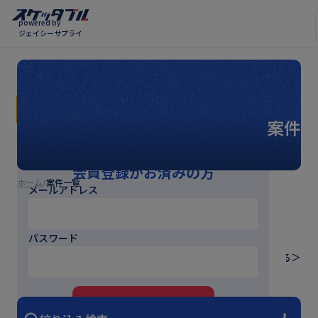
powered by
ジェイシーサプライ
案件一覧ページはスケッタブル会員専用ページで
す。
案件一
会員登録がお済みの方
ホーム
案件一覧
メールアドレス
全国の案件一覧
パスワード
エリアや工事種別はもちろん、施工期間や必
もっと見る＞
要な資格、報酬などから絞り込み検索が可能
案件登録ページはこちらから→
です。募集期間が終わると、エントリーのあ
った会社の中からより案件にマッチする業者
ログインする
を担当営業がマッチングいたします。