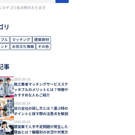
にカテゴリ名の例が入ります
ゴリ
タブル
マッチング
建築資材
レンド
お役立ち情報
その他
記事
2025.03.10
施工業者マッチングサービススケ
ッタブルのメリットとは？特徴や
おすすめな人もご紹介
2025.03.24
協力会社の探し方とは？選ぶ時の
ポイントと探す際の注意点を解説
2025.04.10
建設業で人手不足問題が発生した
理由とは？職種別の状況や対策方