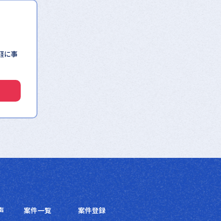
軽に事
。
声
案件一覧
案件登録