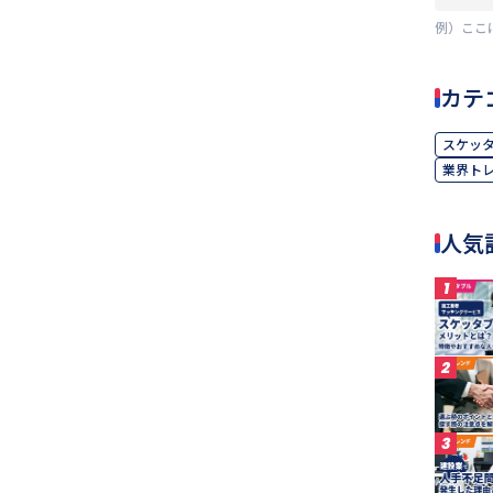
例）ここ
カテ
スケッ
業界ト
人気
1
2
3