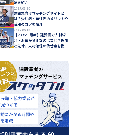
法を紹介
2025.08.20
建設業向けマッチングサイトと
は？受注者・発注者のメリットや
活用のコツを紹介
2025.06.18
【2025年最新】建設業で人材紹
介・派遣が禁止なのはなぜ？理由
と法律、人材確保の代替案を徹底
解説