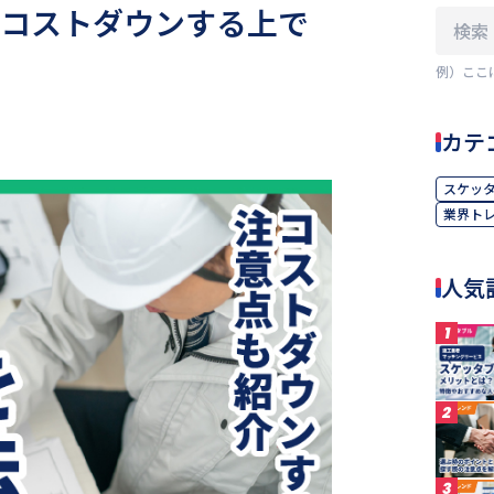
！コストダウンする上で
例）ここ
カテ
スケッ
業界ト
人気
1
2
3