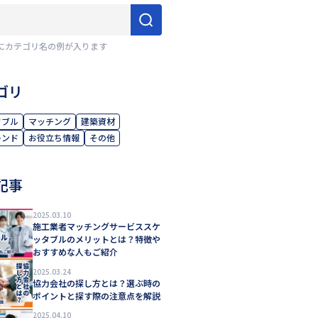
にカテゴリ名の例が入ります
ゴリ
タブル
マッチング
建築資材
レンド
お役立ち情報
その他
記事
2025.03.10
施工業者マッチングサービススケ
ッタブルのメリットとは？特徴や
おすすめな人もご紹介
2025.03.24
協力会社の探し方とは？選ぶ時の
ポイントと探す際の注意点を解説
2025.04.10