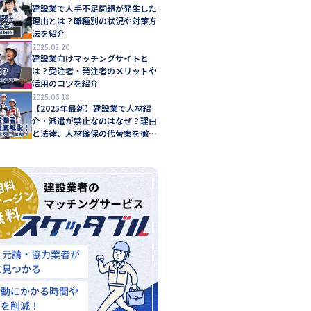
建設業で人手不足問題が発生した
理由とは？職種別の状況や対策方
法を紹介
2025.08.20
建設業向けマッチングサイトと
は？受注者・発注者のメリットや
活用のコツを紹介
2025.06.18
【2025年最新】建設業で人材紹
介・派遣が禁止なのはなぜ？理由
と法律、人材確保の代替案を徹底
解説