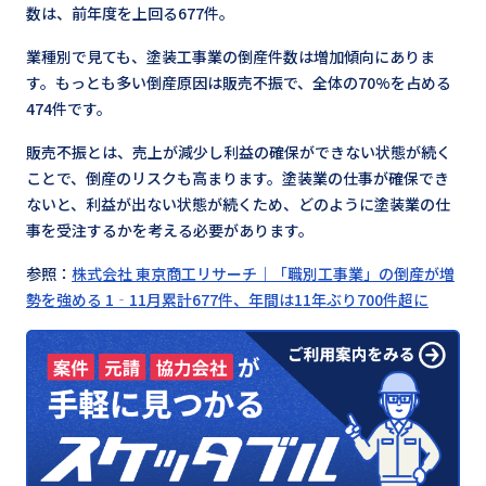
数は、前年度を上回る677件。
業種別で見ても、塗装工事業の倒産件数は増加傾向にありま
す。もっとも多い倒産原因は販売不振で、全体の70%を占める
474件です。
販売不振とは、売上が減少し利益の確保ができない状態が続く
ことで、倒産のリスクも高まります。塗装業の仕事が確保でき
ないと、利益が出ない状態が続くため、どのように塗装業の仕
事を受注するかを考える必要があります。
参照：
株式会社 東京商工リサーチ｜「職別工事業」の倒産が増
勢を強める 1‐11月累計677件、年間は11年ぶり700件超に