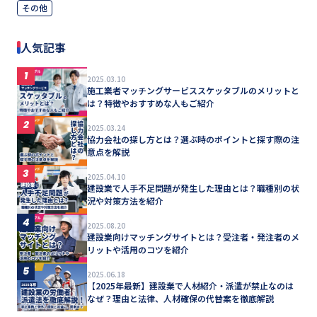
その他
人気記事
1
2025.03.10
施工業者マッチングサービススケッタブルのメリットと
は？特徴やおすすめな人もご紹介
2
2025.03.24
協力会社の探し方とは？選ぶ時のポイントと探す際の注
意点を解説
3
2025.04.10
建設業で人手不足問題が発生した理由とは？職種別の状
況や対策方法を紹介
4
2025.08.20
建設業向けマッチングサイトとは？受注者・発注者のメ
リットや活用のコツを紹介
5
2025.06.18
【2025年最新】建設業で人材紹介・派遣が禁止なのは
なぜ？理由と法律、人材確保の代替案を徹底解説