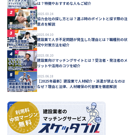
は？特徴やおすすめな人もご紹介
2
2025.03.24
協力会社の探し方とは？選ぶ時のポイントと探す際の注
意点を解説
3
2025.04.10
建設業で人手不足問題が発生した理由とは？職種別の状
況や対策方法を紹介
4
2025.08.20
建設業向けマッチングサイトとは？受注者・発注者のメ
リットや活用のコツを紹介
5
2025.06.18
【2025年最新】建設業で人材紹介・派遣が禁止なのは
なぜ？理由と法律、人材確保の代替案を徹底解説